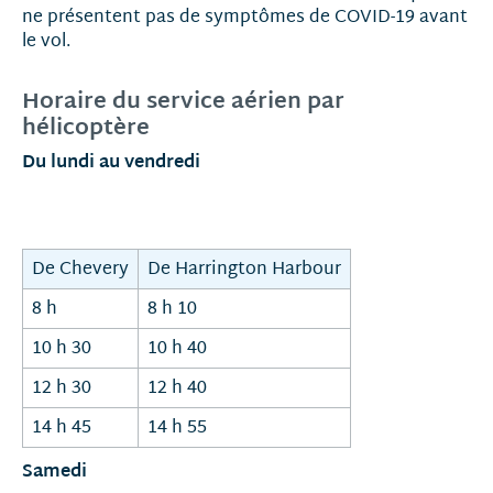
ne présentent pas de symptômes de COVID-19 avant
le vol.
Horaire du service aérien par
hélicoptère
Du lundi au vendredi
De Chevery
De Harrington Harbour
8 h
8 h 10
10 h 30
10 h 40
12 h 30
12 h 40
14 h 45
14 h 55
Samedi