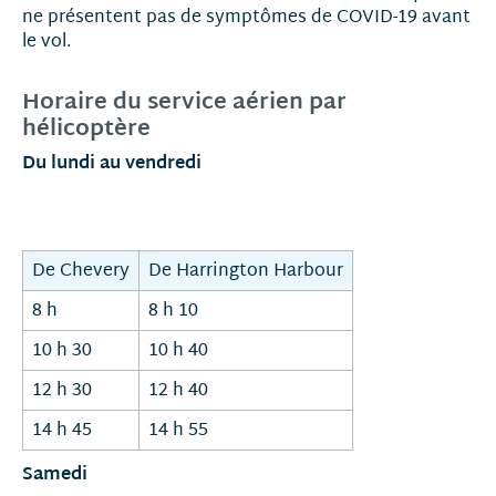
ne présentent pas de symptômes de COVID-19 avant
le vol.
Horaire du service aérien par
hélicoptère
Du lundi au vendredi
De Chevery
De Harrington Harbour
8 h
8 h 10
10 h 30
10 h 40
12 h 30
12 h 40
14 h 45
14 h 55
Samedi