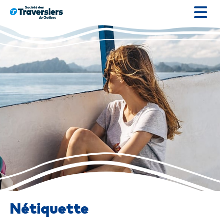
Go
to
content
Nétiquette