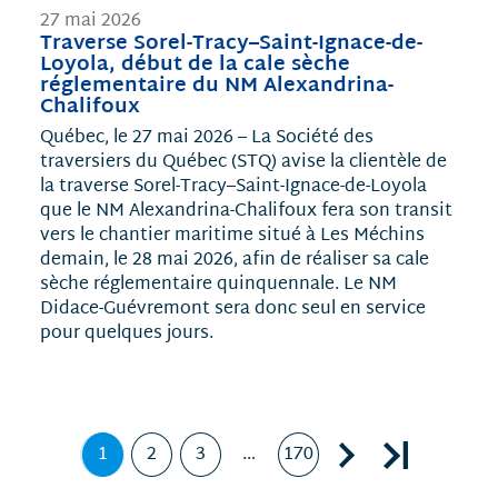
27 mai 2026
Traverse Sorel-Tracy–Saint-Ignace-de-
Loyola, début de la cale sèche
réglementaire du NM Alexandrina-
Chalifoux
Québec, le 27 mai 2026 – La Société des
traversiers du Québec (STQ) avise la clientèle de
la traverse Sorel-Tracy–Saint-Ignace-de-Loyola
que le NM Alexandrina-Chalifoux fera son transit
vers le chantier maritime situé à Les Méchins
demain, le 28 mai 2026, afin de réaliser sa cale
sèche réglementaire quinquennale. Le NM
Didace-Guévremont sera donc seul en service
pour quelques jours.
Page suivante, page 2
Dernière page, page 170
1
2
3
…
170
Page
,
Page
Page
Page
page
courante