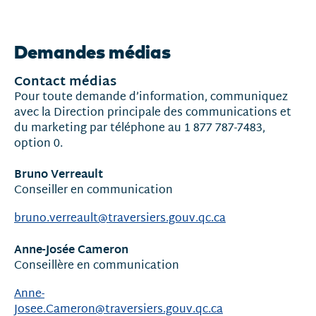
Nouvelles
et
Demandes médias
communiqués
Contact médias
Pour toute demande d’information, communiquez
avec la Direction principale des communications et
du marketing par téléphone au 1 877 787-7483,
option 0.
Bruno Verreault
Conseiller en communication
bruno.verreault@traversiers.gouv.qc.ca
Anne-Josée Cameron
Conseillère en communication
Anne-
Josee.Cameron@traversiers.gouv.qc.ca