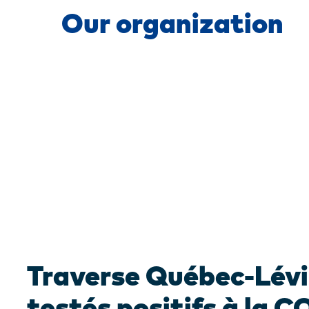
Our organization
Traverse Québec-Lévi
testés positifs à la C