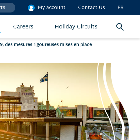
rts
My account
Contact Us
FR
Careers
Holiday Circuits
Search
menu
19, des mesures rigoureuses mises en place