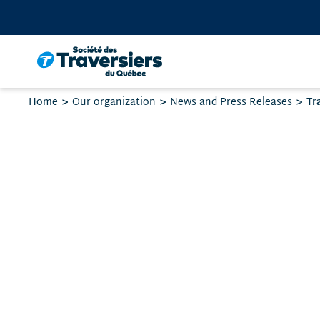
Go
to
content
Your
Tr
Home
Our organization
News and Press Releases
are
here: