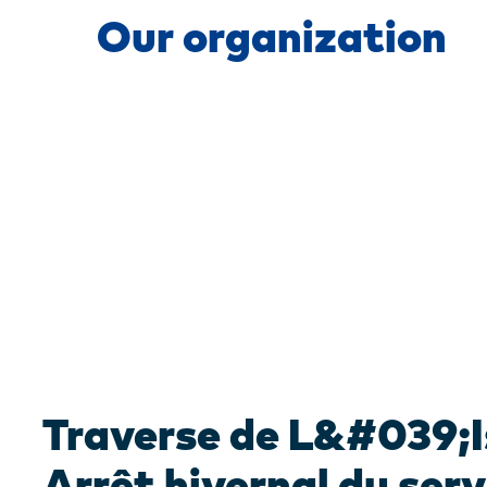
Our organization
Traverse de L&#039;I
Arrêt hivernal du serv