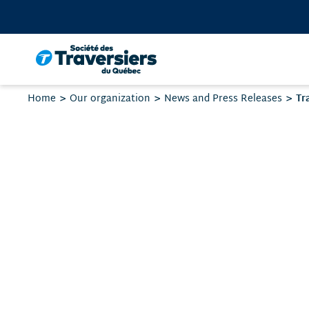
Go
to
content
Your
Tr
Home
Our organization
News and Press Releases
are
here: