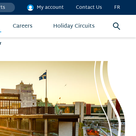
rts
My account
Contact Us
FR
Careers
Holiday Circuits
Search
menu
r