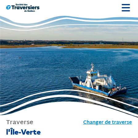
Passer
au
contenu
Traverse
Changer de traverse
Traverse
l'Île-Verte