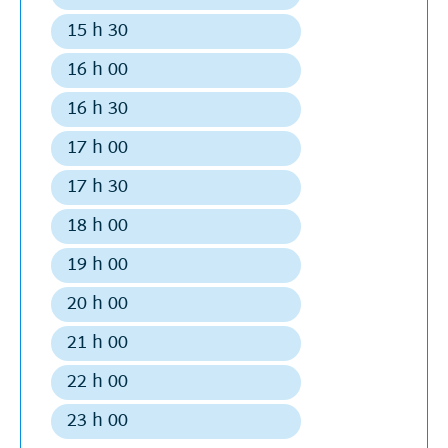
Départ
Régulier
15 h 30
Départ
Régulier
16 h 00
Départ
Régulier
16 h 30
Départ
Régulier
17 h 00
Départ
Régulier
17 h 30
Départ
Régulier
18 h 00
Départ
Régulier
19 h 00
Départ
Régulier
20 h 00
Départ
Régulier
21 h 00
Départ
Régulier
22 h 00
Départ
Régulier
23 h 00
Départ