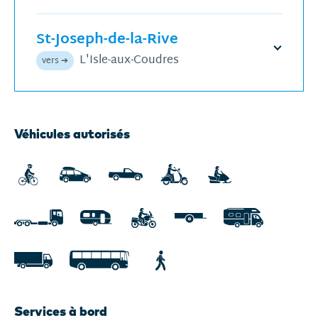
Régulier
St-Joseph-de-la-Rive
Ouvrir
L'Isle-aux-Coudres
vers ➔
l'horair
Prochains
Véhicules autorisés
départs
pour
le
jeudi,
6
août
2026
affichés.
Services à bord