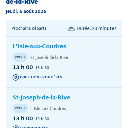
de-la-Rive
Jeudi, 6 août 2026
Durée: 20 minutes
Prochains départs
L'Isle-aux-Coudres
vers ➔
St-Joseph-de-la-Rive
13 h 00
13 h 30
DIRECTIONS ROUTIÈRES
(CE
LIEN
OUVRE
DANS
St-Joseph-de-la-Rive
UNE
AUTRE
vers ➔
L'Isle-aux-Coudres
FENÊTRE)
13 h 00
13 h 30