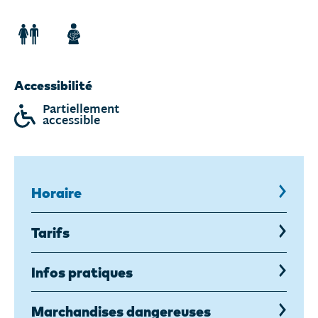
Accessibilité
Partiellement
accessible
Horaire
,
page
courante
Tarifs
Infos pratiques
Marchandises dangereuses