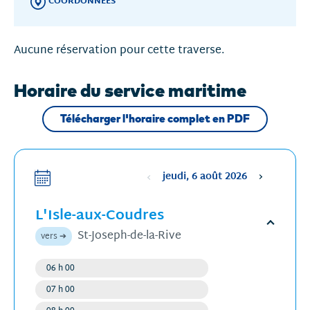
COORDONNÉES
Aucune réservation pour cette traverse.
Horaire du service maritime
Télécharger l'horaire complet en PDF
jeudi, 6 août 2026
Sélectionne
une
L'Isle-aux-Coudres
date
,
La
Ouvrir
St-Joseph-de-la-Rive
vers ➔
date
l'horair
sélectionnée
06 h 00
Départ
est
Régulier
07 h 00
Départ
6
Régulier