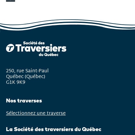
lien
ouvre
dans
une
autre
fenêtre)
250, rue Saint-Paul
Québec (Québec)
G1K 9K9
Nos traverses
Sélectionnez une traverse
Ouvrir
le
La Société des traversiers du Québec
menu