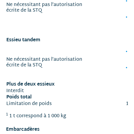
E
Ne nécessitant pas l’autorisation
r
écrite de la STQ
E
(
Essieu tandem
E
(
Ne nécessitant pas l’autorisation
écrite de la STQ
E
(
Plus de deux essieux
Interdit
Poids total
Limitation de poids
11 
1
1 t correspond à 1 000 kg
Embarcadères