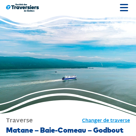
Passer
au
contenu
Traverse
Changer de traverse
Traverse
Matane – Baie-Comeau – Godbout