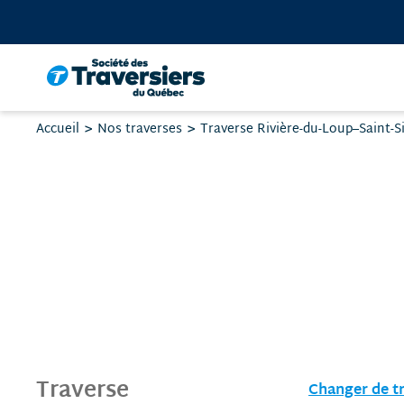
Passer
au
contenu
Vous
Accueil
Nos traverses
Traverse Rivière-du-Loup–Saint-
êtes
ici
:
Traverse
Changer de t