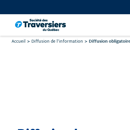
Passer
au
contenu
Vous
Diffusion obligatoir
Accueil
Diffusion de l'information
êtes
ici
: