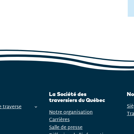
La Société des
No
traversiers du Québec
Siè
e traverse
Notre organisation
Tr
Carrières
Salle de presse