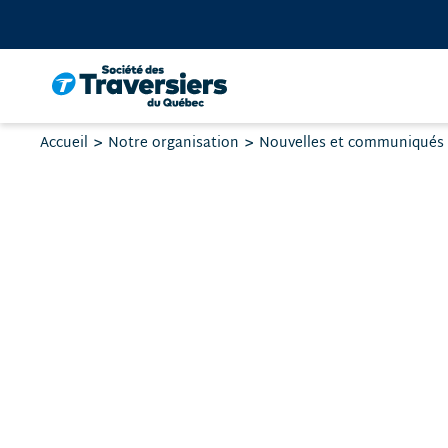
Passer
au
contenu
Vous
Accueil
Notre organisation
Nouvelles et communiqués
êtes
ici
: