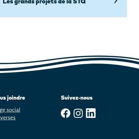
Les grands projets de la STQ
us joindre
Suivez-nous
ge social
averses