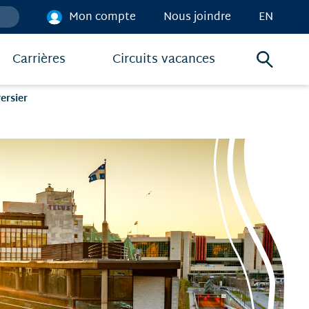
Mon compte
Nous joindre
EN
Carrières
Circuits vacances
Menu
de
ersier
recher