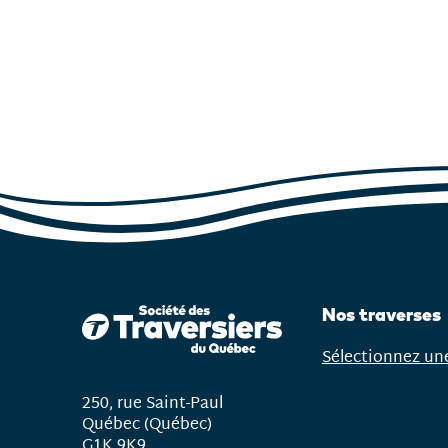
Nos traverses
Sélectionnez un
Ouvrir
le
250, rue Saint-Paul
menu
Québec (Québec)
G1K 9K9