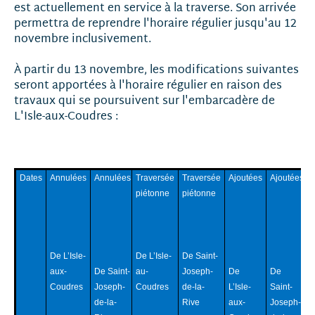
est actuellement en service à la traverse. Son arrivée
permettra de reprendre l'horaire régulier jusqu'au 12
novembre inclusivement.
À partir du 13 novembre, les modifications suivantes
seront apportées à l'horaire régulier en raison des
travaux qui se poursuivent sur l'embarcadère de
L'Isle-aux-Coudres :
Dates
Annulées
Annulées
Traversée
Traversée
Ajoutées
Ajoutées
piétonne
piétonne
De L’Isle-
De L’Isle-
De Saint-
aux-
au-
Joseph-
De Saint-
De
De
Coudres
Coudres
de-la-
Joseph-
L’Isle-
Saint-
Rive
de-la-
aux-
Joseph-