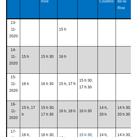
Rive
Coudres
de-la-
Rive
13-
11-
15 h
2020
14-
11-
15 h
15 h 30
16 h
2020
15-
15 h 30
,
17 h
11-
16 h
16 h 30
15 h
,
17 h 30
2020
16-
15 h, 17
15 h 30,
14 h,
14 h 30,
11-
16 h, 18 h
16 h 30
h
17 h 30
20 h
20 h 30
2020
17-
16 h
,
16 h 30
,
15 h 30,
14 h
,
14 h 30
,