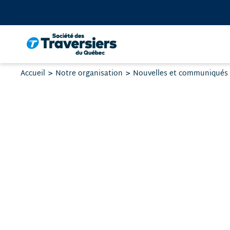
Passer
au
contenu
Vous
Accueil
Notre organisation
Nouvelles et communiqués
êtes
ici
: