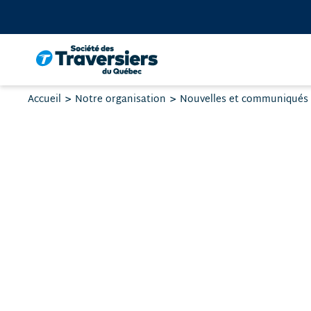
Passer
au
contenu
Vous
Accueil
Notre organisation
Nouvelles et communiqués
êtes
ici
: