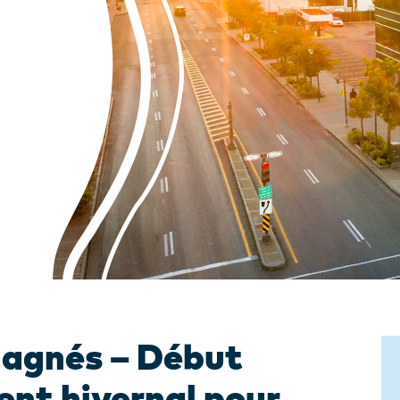
gagnés – Début
ent hivernal pour