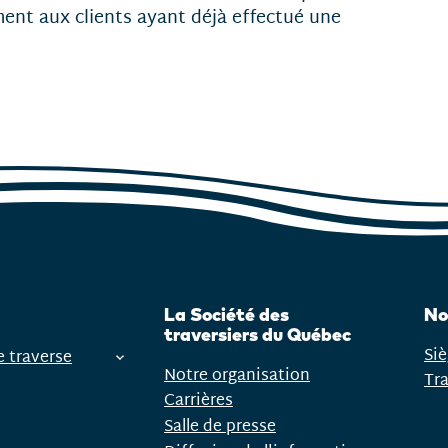
ement aux clients ayant déjà effectué une
La Société des
No
traversiers du Québec
Siè
e traverse
Notre organisation
Tr
Carrières
Salle de presse