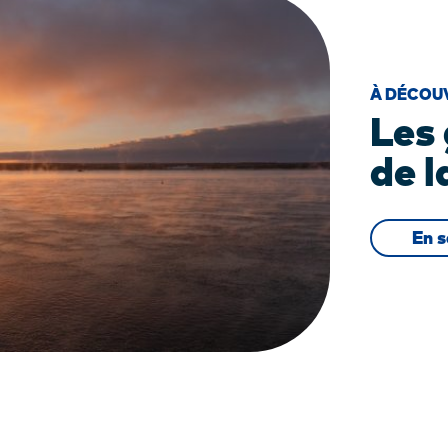
À DÉCOU
Les 
de 
En s