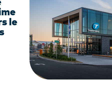
e
time
s le
s