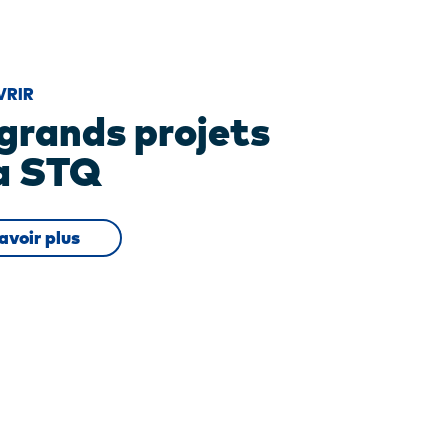
VRIR
grands projets
la STQ
avoir plus