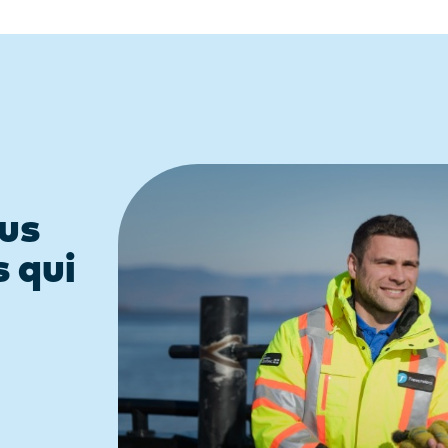
us
 qui