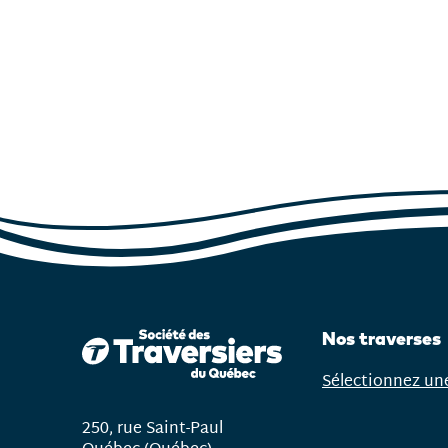
Nos traverses
Sélectionnez un
Ouvrir
le
250, rue Saint-Paul
menu