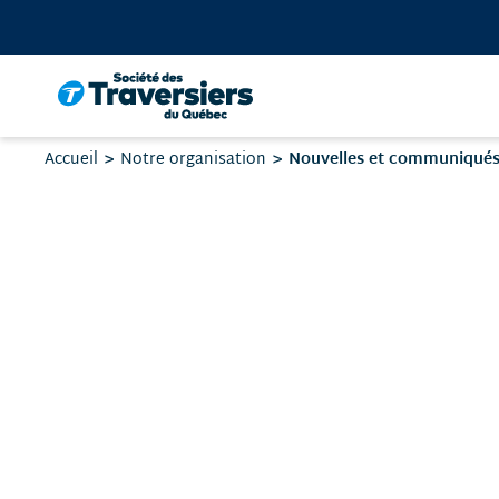
Passer
au
contenu
Vous
Nouvelles et communiqué
Accueil
Notre organisation
êtes
ici
: