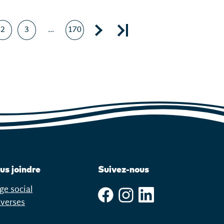
Page suivante, page 2
Dernière page, page 170
2
3
…
170
Page
Page
Page
nte
us joindre
Suivez-nous
ge social
averses