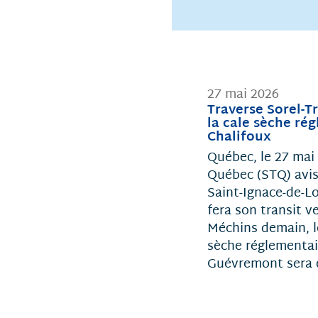
27 mai 2026
Traverse Sorel-T
la cale sèche ré
Chalifoux
Québec, le 27 mai 
Québec (STQ) avise
Saint-Ignace-de-L
fera son transit v
Méchins demain, le
sèche réglementai
Guévremont sera d