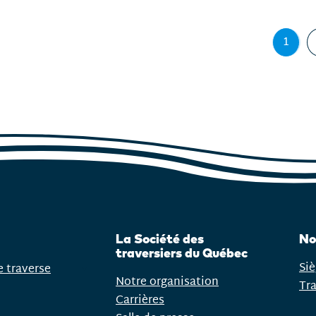
1
Page
,
page
coura
La Société des
No
traversiers du Québec
Siè
e traverse
Notre organisation
Tr
Carrières