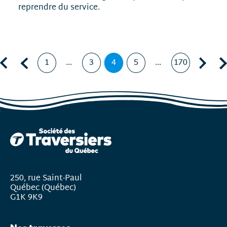
reprendre du service.
Première page
Page précédente, page
Page suivante, page 5
Dern
1
…
3
4
5
…
170
Page
Page
Page
,
Page
Page
page
courante
250, rue Saint-Paul
Québec (Québec)
G1K 9K9