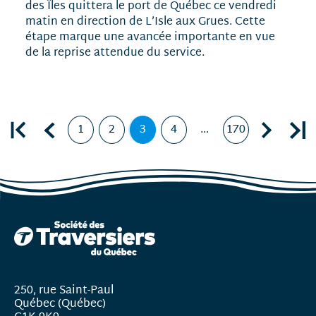
des Îles quittera le port de Québec ce vendredi
matin en direction de L’Isle aux Grues. Cette
étape marque une avancée importante en vue
de la reprise attendue du service.
Première page
Page précédente, page
Page suivante, page 4
Dernière page, page 170
1
2
3
4
…
170
Page
Page
Page
,
Page
Page
page
courante
250, rue Saint-Paul
Québec (Québec)