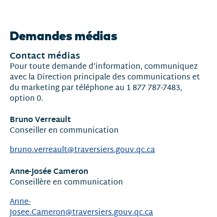
Nouvelles
et
Demandes médias
communiqués
Contact médias
Pour toute demande d’information, communiquez
avec la Direction principale des communications et
du marketing par téléphone au 1 877 787-7483,
option 0.
Bruno Verreault
Conseiller en communication
bruno.verreault@traversiers.gouv.qc.ca
Anne-Josée Cameron
Conseillère en communication
Anne-
Josee.Cameron@traversiers.gouv.qc.ca