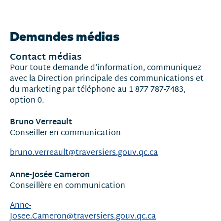
Nouvelles
et
Demandes médias
communiqués
Contact médias
Pour toute demande d’information, communiquez
avec la Direction principale des communications et
du marketing par téléphone au 1 877 787-7483,
option 0.
Bruno Verreault
Conseiller en communication
bruno.verreault@traversiers.gouv.qc.ca
Anne-Josée Cameron
Conseillère en communication
Anne-
Josee.Cameron@traversiers.gouv.qc.ca