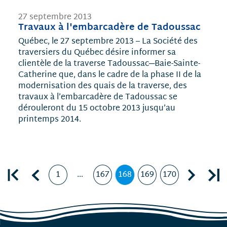
27 septembre 2013
Travaux à l'embarcadère de Tadoussac
Québec, le 27 septembre 2013 – La Société des
traversiers du Québec désire informer sa
clientèle de la traverse Tadoussac─Baie-Sainte-
Catherine que, dans le cadre de la phase II de la
modernisation des quais de la traverse, des
travaux à l’embarcadère de Tadoussac se
dérouleront du 15 octobre 2013 jusqu’au
printemps 2014.
Première page
Page précédente, page
Page suivante, page 169
Dernière page, page 170
1
…
167
168
169
170
Page
Page
Page
,
Page
Page
page
courante