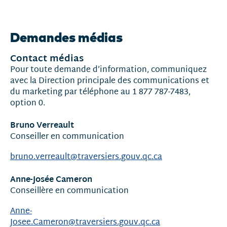
Nouvelles
et
Demandes médias
communiqués
Contact médias
Pour toute demande d’information, communiquez
avec la Direction principale des communications et
du marketing par téléphone au 1 877 787-7483,
option 0.
Bruno Verreault
Conseiller en communication
bruno.verreault@traversiers.gouv.qc.ca
Anne-Josée Cameron
Conseillère en communication
Anne-
Josee.Cameron@traversiers.gouv.qc.ca