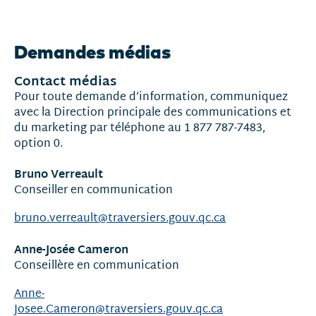
Nouvelles
et
Demandes médias
communiqués
Contact médias
Pour toute demande d’information, communiquez
avec la Direction principale des communications et
du marketing par téléphone au 1 877 787-7483,
option 0.
Bruno Verreault
Conseiller en communication
bruno.verreault@traversiers.gouv.qc.ca
Anne-Josée Cameron
Conseillère en communication
Anne-
Josee.Cameron@traversiers.gouv.qc.ca