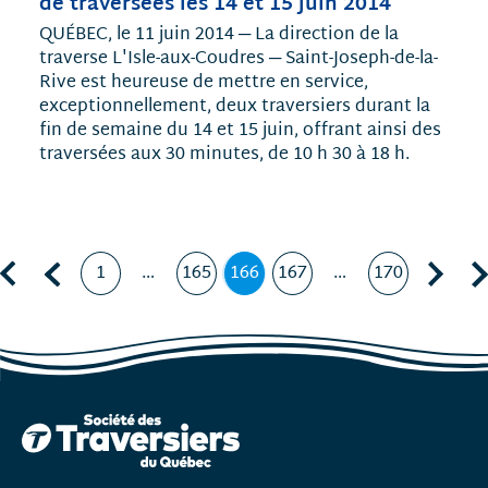
de traversées les 14 et 15 juin 2014
QUÉBEC, le 11 juin 2014 ─ La direction de la
traverse L'Isle-aux-Coudres ─ Saint-Joseph-de-la-
Rive est heureuse de mettre en service,
exceptionnellement, deux traversiers durant la
fin de semaine du 14 et 15 juin, offrant ainsi des
traversées aux 30 minutes, de 10 h 30 à 18 h.
Première page
Page précédente, page
Page suivante, page 167
Dern
1
…
165
166
167
…
170
Page
Page
Page
,
Page
Page
page
courante