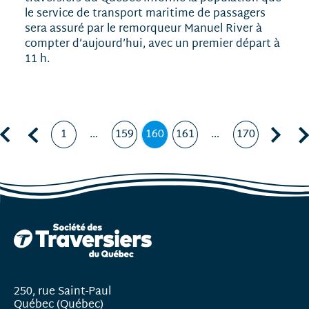
le service de transport maritime de passagers
sera assuré par le remorqueur Manuel River à
compter d’aujourd’hui, avec un premier départ à
11 h.
Première page
Page précédente, page
Page suivante, page 161
Dern
1
…
159
160
161
…
170
Page
Page
Page
,
Page
Page
page
courante
250, rue Saint-Paul
Québec (Québec)