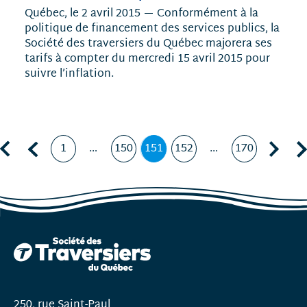
Québec, le 2 avril 2015 — Conformément à la
politique de financement des services publics, la
Société des traversiers du Québec majorera ses
tarifs à compter du mercredi 15 avril 2015 pour
suivre l’inflation.
Première page
Page précédente, page
Page suivante, page 152
Dern
1
…
150
151
152
…
170
Page
Page
Page
,
Page
Page
page
courante
250, rue Saint-Paul