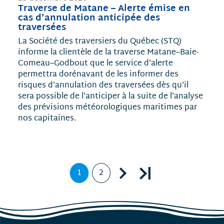
Traverse de Matane – Alerte émise en
cas d’annulation anticipée des
traversées
La Société des traversiers du Québec (STQ)
informe la clientèle de la traverse Matane–Baie-
Comeau–Godbout que le service d’alerte
permettra dorénavant de les informer des
risques d’annulation des traversées dès qu’il
sera possible de l’anticiper à la suite de l’analyse
des prévisions météorologiques maritimes par
nos capitaines.
Page suivante, page 2
Dernière page, page 2
1
2
Page
,
Page
page
courante