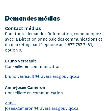
Nouvelles
et
Demandes médias
communiqués
Contact médias
Pour toute demande d’information, communiquez
avec la Direction principale des communications et
du marketing par téléphone au 1 877 787-7483,
option 0.
Bruno Verreault
Conseiller en communication
bruno.verreault@traversiers.gouv.qc.ca
Anne-Josée Cameron
Conseillère en communication
Anne-
Josee.Cameron@traversiers.gouv.qc.ca