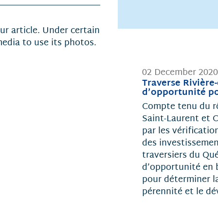
r article. Under certain
media to use its photos.
02 December 2020
Traverse Rivière
d’opportunité po
Compte tenu du rôl
Saint-Laurent et C
par les vérificatio
des investissement
traversiers du Qu
d’opportunité en 
pour déterminer la
pérennité et le d