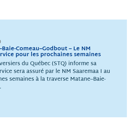
0
e–Baie-Comeau–Godbout – Le NM
rvice pour les prochaines semaines
aversiers du Québec (STQ) informe sa
ervice sera assuré par le NM Saaremaa I au
nes semaines à la traverse Matane–Baie-
.