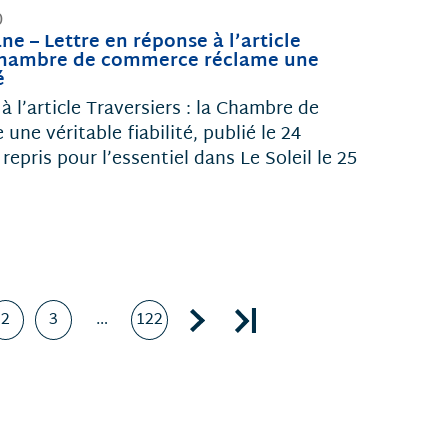
0
e – Lettre en réponse à l’article
a Chambre de commerce réclame une
é
à l’article Traversiers : la Chambre de
ne véritable fiabilité, publié le 24
epris pour l’essentiel dans Le Soleil le 25
Next page, page 2
Last page, page 122
2
3
…
122
Page
Page
Page
nte