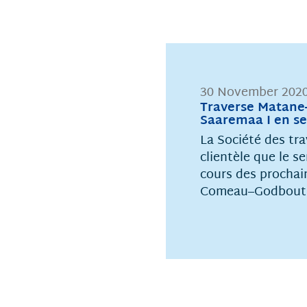
30 November 202
Traverse Matan
Saaremaa I en se
La Société des tr
clientèle que le s
cours des prochai
Comeau–Godbout