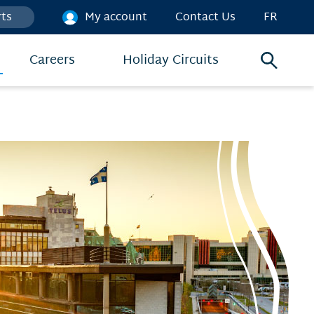
rts
My account
Contact Us
FR
Careers
Holiday Circuits
Search
menu