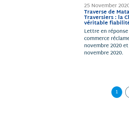
25 November 202
Traverse de Matan
Traversiers : l
véritable fiabilit
Lettre en réponse 
commerce réclame u
novembre 2020 et r
novembre 2020.
1
Page
,
page
coura