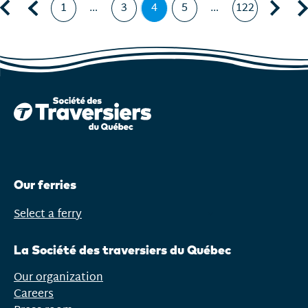
First page
Previous page, page
Next page, page 5
Las
1
…
3
4
5
…
122
Page
Page
Page
,
Page
Page
page
courante
Our ferries
Select a ferry
Open
menu
La Société des traversiers du Québec
Our organization
Careers