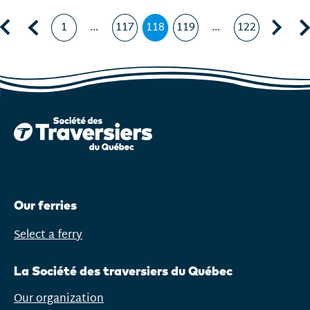
First page
Previous page, page
Next page, page 119
Las
1
…
117
118
119
…
122
Page
Page
Page
,
Page
Page
page
courante
Our ferries
Select a ferry
Open
menu
La Société des traversiers du Québec
Our organization